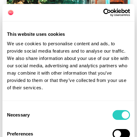
This website uses cookies
Voyager au Japon en été : pluie, typhons,
We use cookies to personalise content and ads, to
chaleur, ce qu’il faut savoir en voiture
provide social media features and to analyse our traffic.
We also share information about your use of our site with
25 Juil 2026
·
12 min
·
Voyage Japon
our social media, advertising and analytics partners who
may combine it with other information that you’ve
Lire
provided to them or that they’ve collected from your use
of their services.
Consent
Necessary
Selection
Preferences