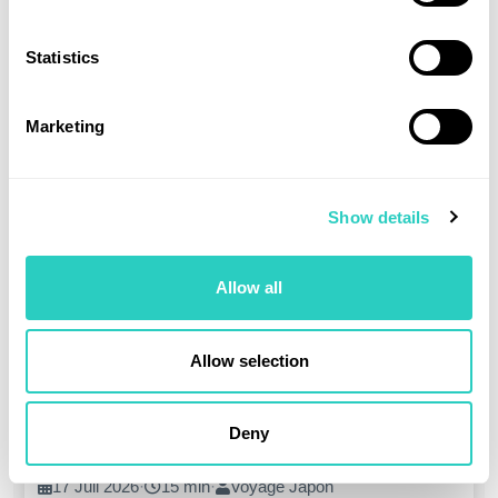
Road trip estival Hokkaidō nord : Daisetsuzan,
Statistics
Shiretoko, Akan
20 Juil 2026
·
14 min
·
Voyage Japon
Marketing
Lire
Show details
Allow all
Allow selection
Road trip péninsule d’Izu : onsen, criques et
Deny
routes panoramiques depuis Tokyo
17 Juil 2026
·
15 min
·
Voyage Japon