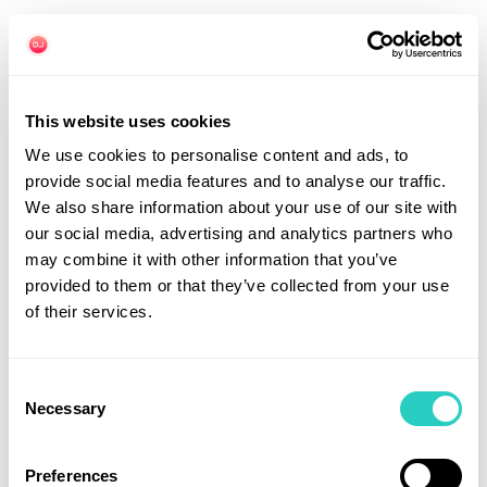
Ootoya（大戸屋）— la cuisine familiale équilibrée
Ootoya
est souvent citée comme la chaîne la plus
“familiale”. Plats mijotés, poisson grillé, légumes.
This website uses cookies
Spécialité
: cuisine japonaise maison
We use cookies to personalise content and ads, to
provide social media features and to analyse our traffic.
Idéal pour
: familles, repas plus équilibré
We also share information about your use of our site with
our social media, advertising and analytics partners who
À retenir
may combine it with other information that you’ve
Chaque chaîne a une identité claire et
provided to them or that they’ve collected from your use
assumée.
of their services.
Les menus sont simples, efficaces et
constants.
Consent
Necessary
Selection
Ce sont des valeurs sûres pour les
voyageurs.
Preferences