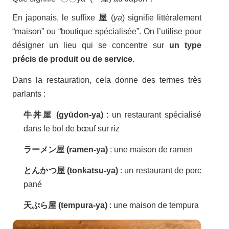
En japonais, le suffixe
屋
(
ya
) signifie littéralement
“maison” ou “boutique spécialisée”. On l’utilise pour
désigner un lieu qui se concentre sur
un type
précis de produit ou de service
.
Dans la restauration, cela donne des termes très
parlants :
牛丼屋 (gyūdon-ya)
: un restaurant spécialisé
dans le bol de bœuf sur riz
ラーメン屋 (ramen-ya)
: une maison de ramen
とんかつ屋 (tonkatsu-ya)
: un restaurant de porc
pané
天ぷら屋 (tempura-ya)
: une maison de tempura