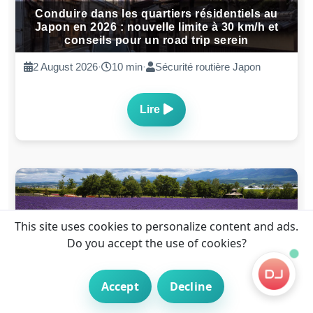
Conduire dans les quartiers résidentiels au
Japon en 2026 : nouvelle limite à 30 km/h et
conseils pour un road trip serein
2 August 2026
·
10 min
·
Sécurité routière Japon
Lire
This site uses cookies to personalize content and ads.
Do you accept the use of cookies?
Road trip fraicheur au Japon en ete 2026 :
itineraires en voiture vers les regions plus
temperees
Accept
Decline
28 Juil 2026
·
8 min
·
Voyage Japon