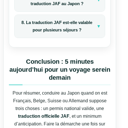
dans votre pays, votre traduction JAF
traduction JAF au Japon ?
démarche est donc la même, mais il est
vous permettra de conduire des
important que les mentions soient bien
Si vous perdez votre traduction JAF
véhicules équivalents au Japon, selon
lisibles et que les dates de validité
8. La traduction JAF est-elle valable
pendant votre séjour, il faudra refaire
les règles locales.
apparaissent clairement sur le
pour plusieurs séjours ?
une demande. C’est une situation
document envoyé.
délicate si vous êtes déjà en road trip.
Oui, tant que votre permis national
Là encore, anticiper, garder une copie
reste valide, vous pouvez réutiliser la
numérique et choisir une option de
même traduction JAF pour plusieurs
Conclusion : 5 minutes
livraison adaptée réduit ce risque.
voyages. La limite de « un an »
aujourd’hui pour un voyage serein
concerne la durée maximale de
demain
conduite à partir de chaque entrée au
Japon, pas la traduction elle-même.
Pour résumer, conduire au Japon quand on est
Français, Belge, Suisse ou Allemand suppose
trois choses : un permis national valide, une
traduction officielle JAF
, et un minimum
d’anticipation. Faire la démarche une fois sur