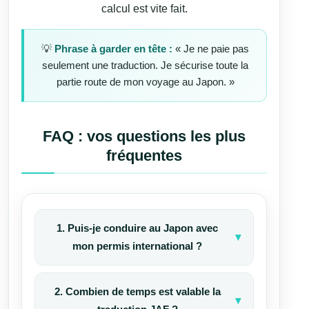
calcul est vite fait.
💡
Phrase à garder en tête :
« Je ne paie pas
seulement une traduction. Je sécurise toute la
partie route de mon voyage au Japon. »
FAQ : vos questions les plus
fréquentes
1. Puis-je conduire au Japon avec
mon permis international ?
Si votre permis est français, belge,
2. Combien de temps est valable la
suisse, allemand ou monégasque, le