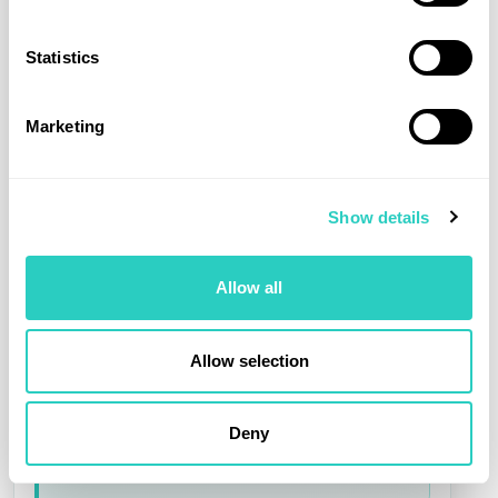
sur votre passeport (mariage, double nom, etc.).
Certaines mentions particulières (restrictions,
Statistics
codes) peuvent nécessiter une vérification
manuelle par la JAF.
Marketing
ERREUR FRÉQUENTE À ÉVITER
Envoyer
permis
au lieu du permis
Show details
le
international
national : la traduction
JAF se fait toujours sur le
Allow all
permis national, jamais
sur le permis international.
Allow selection
💡
Bon réflexe :
si vous hésitez entre plusieurs
photos ou scans, gardez celle où le permis est
Deny
le plus « banal » possible : bien droit, bien
cadré, sans effet de lumière ni retouche.