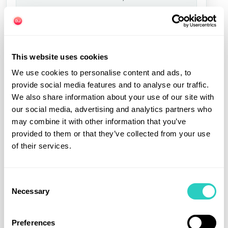
les flashs visibles sur le plastique.
CAS DES ANCIENS PERMIS À VOLETS
Les volets doivent
en
sur la photo, sans
This website uses cookies
apparaître
entier
zone manquante.
We use cookies to personalise content and ads, to
provide social media features and to analyse our traffic.
Le permis ne doit pas être déchiré, scotché ou
We also share information about your use of our site with
séparé en plusieurs morceaux.
our social media, advertising and analytics partners who
may combine it with other information that you’ve
Toutes les pages où figurent des catégories ou
provided to them or that they’ve collected from your use
des mentions doivent être scannées.
of their services.
INFORMATIONS ET DATES
Consent
Les dates de validité doivent
et
au verso si
Necessary
Selection
être visibles au recto
nécessaire.
Votre nom doit être identique à celui qui figure
Preferences