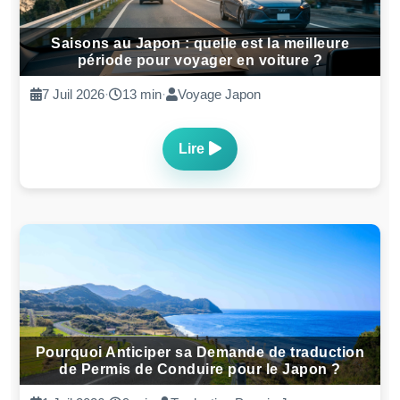
Voyager en Famille au Japon avec des Enfants :
Voiture ou Train 2026
5 Mai 2026
·
8 min
·
Traduction Permis Japon
Lire
Visiter Himeji au Japon : Château UNESCO,
Jardins Koko-en & Mont Shosha | Guide