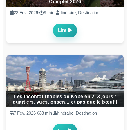
Matsuri au Japon au Printemps 🌸 Festivals à
Voir pendant les Sakura
07 Jan. 2026
·
12 min
·
Destination Japon
Lire
Jours fériés au Japon en 2026 : calendrier
complet (avec impacts voyage & conduite)
05 Jan. 2026
·
12 min
·
Culture Japon