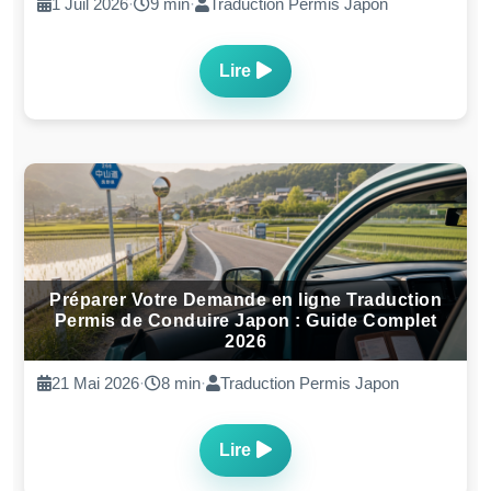
Complet 2026
23 Fev. 2026
·
9 min
·
Itinéraire, Destination
Lire
Les incontournables de Kobe en 2–3 jours :
quartiers, vues, onsen… et pas que le bœuf !
7 Fev. 2026
·
8 min
·
Itinéraire, Destination