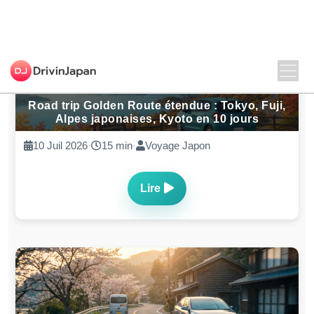
Permis de conduire au Japon : pourquoi
anticiper sa traduction peut sauver vos
vacances
16 Mai 2026
·
8 min
·
Traduction Permis Japon
Lire