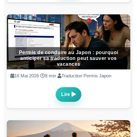
Lire
Pourquoi le Japon utilise encore autant le cash
? 5 raisons économiques et culturelles
20 Jan. 2026
·
7 min
·
Culture, Economie
Lire