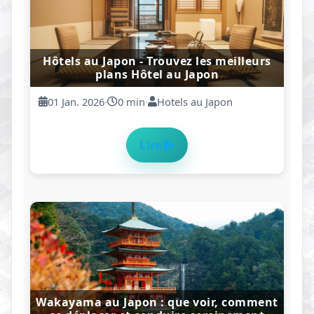
Hausse des taux d’intérêt au Japon : ce
qui change vraiment
21 Dec. 2025
·
10 min
·
Rédaction Moha
Lire
Chaînes Restaurant familial au Japon :
les restaurants “-ya” pas chers (Guide