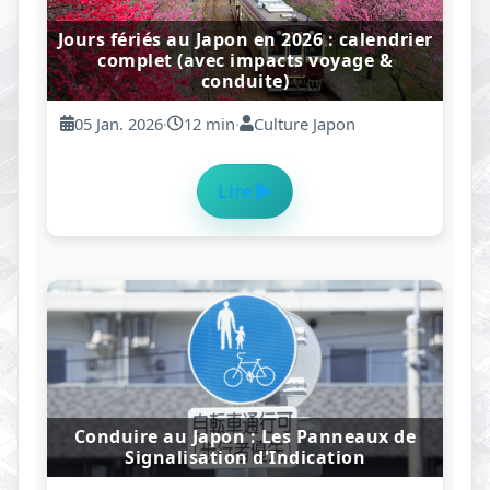
Hokkaidō, l’île sauvage du Japon : ski,
parcs nationaux et grands espaces à
perte de vue (2026)
27 Dec. 2025
·
15 min
·
Rédaction Anton
Lire
Niigata – Mer du Japon, saké d’exception
et montagnes enneigées