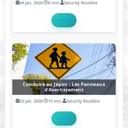
26 Dec. 2025
·
14 min
·
Rédaction Anton
Lire
Conduire au Japon : Les Panneaux de
Régulation
25 Dec. 2025
·
10 min
·
Sécurité Routière
Lire