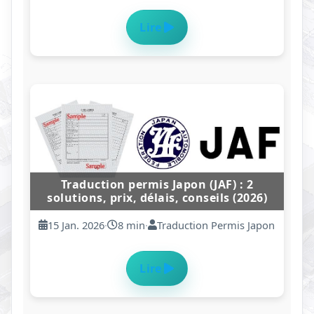
Lire
Okinawa : Le Guide Ultime pour
Découvrir l’Archipel Tropical du Japon
(2026)
29 Dec. 2025
·
13 min
·
Rédaction Anton
Lire