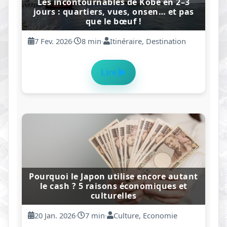
Wakayama au Japon : que voir, comment
se déplacer et conduire sereinement
31 Dec. 2025
·
15 min
·
Rédaction Anton
Lire
Traduction Permis Japon : Les Délais ?
(2026)
30 Dec. 2025
·
9 min
·
Rédaction Anton