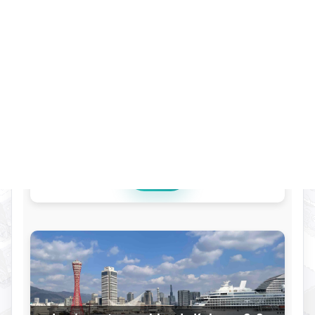
Hôtels au Japon - Trouvez les meilleurs
plans Hôtel au Japon
01 Jan. 2026
·
0 min
·
Hotels au Japon
Lire