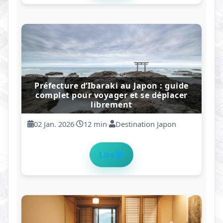
Conduire au Japon : Les Panneaux de
Signalisation
24 Dec. 2025
·
7 min
·
Sécurité Routière
Lire