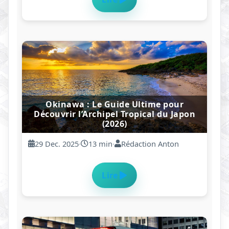
Lire
Itinéraire Japon 10 jours : ville +
campagne
18 Dec. 2025
·
9 min
·
Rédaction Anton
This site uses cookies to personalize content and ads.
Do you accept the use of cookies?
Lire
Accept
Decline