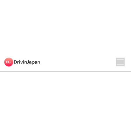
Lire
Préfecture d’Ibaraki au Japon : guide
complet pour voyager et se déplacer
librement
02 Jan. 2026
·
12 min
·
Destination Japon
Lire