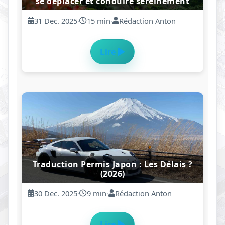
2026) | DrivinJapan
20 Dec. 2025
·
8 min
·
Rédaction Moha
Lire
La folie du matcha au Japon : pourquoi
tout le monde s’arrache “l’or vert” ?
19 Dec. 2025
·
12 min
·
Rédaction Moha