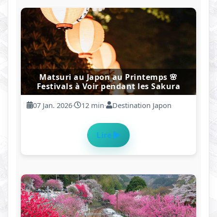
Malade ou Blessé au Japon : Guide
Complet ?
28 Dec. 2025
·
8 min
·
Rédaction Anton
Lire