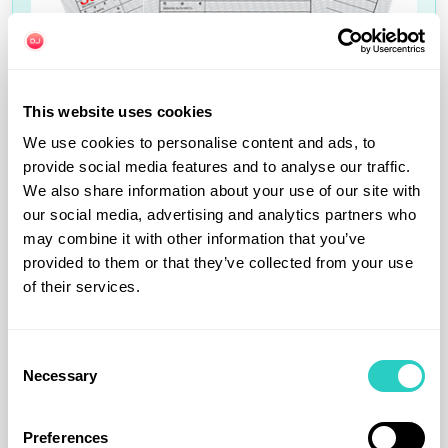
This website uses cookies
We use cookies to personalise content and ads, to
provide social media features and to analyse our traffic.
We also share information about your use of our site with
Voyager sereinement au Japon
our social media, advertising and analytics partners who
may combine it with other information that you’ve
Tout ce qu’il vous faut pour
provided to them or that they’ve collected from your use
conduire et rester connecté
of their services.
au Japon
Avant de prendre la route au Japon, assurez-
Consent
Necessary
vous d’avoir
les bons documents
et une
Selection
connexion internet fiable dès l’arrivée
.
DrivinJapan vous accompagne avec des
Preferences