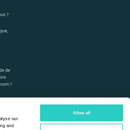
us ?
que,
de de
ire
.com ?
Allow all
dès Maintenant
alyse our
ing and