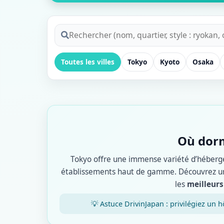
Toutes les villes
Tokyo
Kyoto
Osaka
Où dorm
Tokyo offre une immense variété d’héberge
établissements haut de gamme. Découvrez un
les
meilleurs
💡 Astuce DrivinJapan : privilégiez un