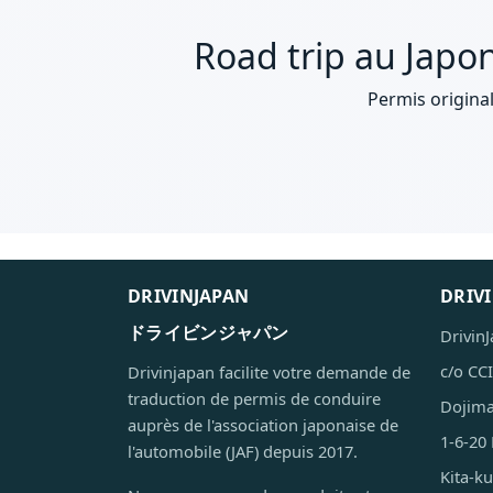
Road trip au Japon
Permis original
DRIVINJAPAN
DRIV
ドライビンジャパン
Drivin
c/o CC
Drivinjapan facilite votre demande de
traduction de permis de conduire
Dojima
auprès de l'association japonaise de
1-6-20
l'automobile (JAF) depuis 2017.
Kita-k