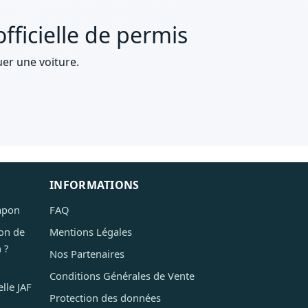
fficielle de permis
uer une voiture.
INFORMATIONS
Japon
FAQ
on de
Mentions Légales
 ?
Nos Partenaires
Conditions Générales de Vente
lle JAF
Protection des données