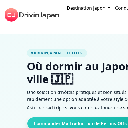
Hôtels au Japon : notre sélection par ville (Tokyo, Kyoto, O
Destination Japon
Condu
DRIVINJAPAN — HÔTELS
Où dormir au Japon
ville 🇯🇵
Une sélection d’hôtels pratiques et bien situés
rapidement une option adaptée à votre style d
Astuce road trip : si vous comptez louer une v
Commander Ma Traduction de Permis Offici