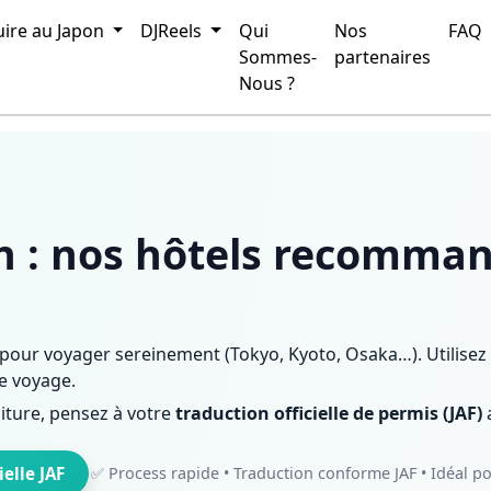
saka…) | DrivinJapan
ire au Japon
DJReels
Qui
Nos
FAQ
Sommes-
partenaires
Nous ?
 : nos hôtels recommand
 pour voyager sereinement (Tokyo, Kyoto, Osaka…). Utilisez l
e voyage.
oiture, pensez à votre
traduction officielle de permis (JAF)
a
elle JAF
✅ Process rapide • Traduction conforme JAF • Idéal p