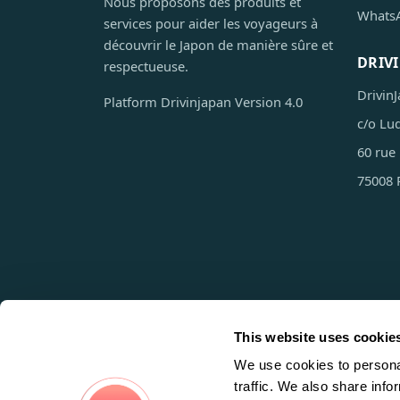
Nous proposons des produits et
WhatsA
services pour aider les voyageurs à
découvrir le Japon de manière sûre et
DRIV
respectueuse.
Drivin
Platform Drivinjapan Version 4.0
c/o Lu
60 rue
75008 
This website uses cookie
Commander V
We use cookies to personal
traffic. We also share info