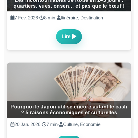
Les incontournables de Kobe en 2–3 jours :
quartiers, vues, onsen… et pas que le bœuf !
7 Fev. 2026
·
8 min
·
Itinéraire, Destination
Lire
Pourquoi le Japon utilise encore autant le cash
? 5 raisons économiques et culturelles
20 Jan. 2026
·
7 min
·
Culture, Economie