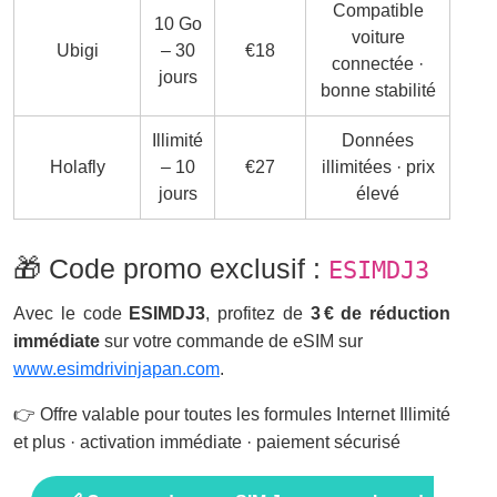
Compatible
10 Go
voiture
Ubigi
– 30
€18
connectée ·
jours
bonne stabilité
Illimité
Données
Holafly
– 10
€27
illimitées · prix
jours
élevé
🎁 Code promo exclusif :
ESIMDJ3
Avec le code
ESIMDJ3
, profitez de
3 € de réduction
immédiate
sur votre commande de eSIM sur
www.esimdrivinjapan.com
.
👉 Offre valable pour toutes les formules Internet Illimité
et plus · activation immédiate · paiement sécurisé