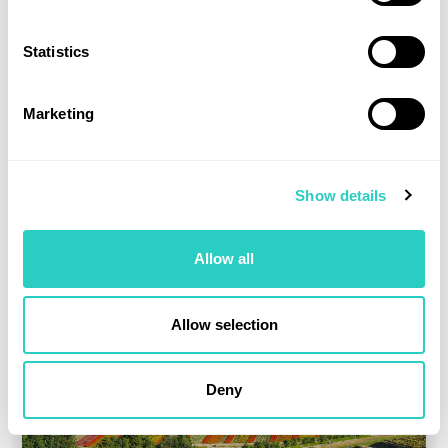
Statistics
Marketing
Voyager au Japon en été : pluie, typhons,
chaleur, ce qu’il faut savoir en voiture
25 Juil 2026
·
12 min
·
Voyage Japon
Show details
Lire
Allow all
Allow selection
Deny