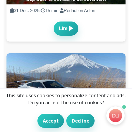
31 Dec. 2025
·
15 min
·
Rédaction Anton
Lire
This site uses cookies to personalize content and ads.
Traduction Permis Japon : Les Délais ? (2026)
Do you accept the use of cookies?
30 Dec. 2025
·
9 min
·
Rédaction Anton
Accept
Decline
Lire