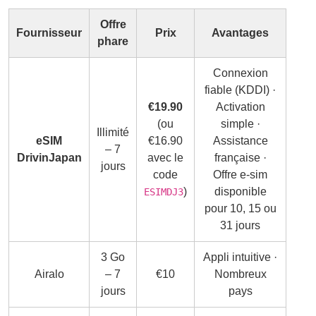
Offre
Fournisseur
Prix
Avantages
phare
Connexion
fiable (KDDI) ·
€19.90
Activation
(ou
simple ·
Illimité
eSIM
€16.90
Assistance
– 7
DrivinJapan
avec le
française ·
jours
code
Offre e-sim
)
disponible
ESIMDJ3
pour 10, 15 ou
31 jours
3 Go
Appli intuitive ·
Airalo
– 7
€10
Nombreux
jours
pays