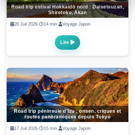
Road trip estival Hokkaidō nord : Daisetsuzan,
Shiretoko, Akan
20 Juil 2026
·
14 min
·
Voyage Japon
Lire
Road trip péninsule d’Izu : onsen, criques et
routes panoramiques depuis Tokyo
17 Juil 2026
·
15 min
·
Voyage Japon