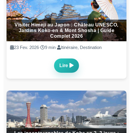
Visiter Himeji au Japon : Château UNESCO,
Jardins Koko-en & Mont Shosha | Guide
Complet 2026
23 Fev. 2026
·
9 min
·
Itinéraire, Destination
Lire