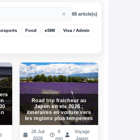
×
88
article(s)
ansports
Food
eSIM
Visa / Admin
iers
en
Road trip fraicheur au
 30
Japon en ete 2026 :
un
itineraires en voiture vers
les regions plus temperees
28 Juil
8
Voyage
é
·
·
2026
min
Japon