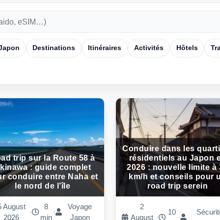
 Japon
Destinations
Itinéraires
Activités
Hôtels
Tr
Conduire dans les quart
ad trip sur la Route 58 à
résidentiels au Japon 
kinawa : guide complet
2026 : nouvelle limite à
r conduire entre Naha et
km/h et conseils pour 
le nord de l’île
road trip serein
5 August
8
Voyage
2
·
·
10
Sécurit
2026
min
Japon
August
·
·