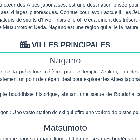
au cœur des Alpes japonaises, est une destination prisée po
ses villages pittoresques. Connue pour avoir accueilli les Je
eurs de sports d'hiver, mais elle offre également des trésors c
 Matsumoto et Ueda. Nagano est une région qui allie la nature, la
VILLES PRINCIPALES
Nagano
e de la préfecture, célèbre pour le temple Zenkoji, l'un de
galement un point de départ idéal pour explorer les Alpes japona
le bouddhiste historique, abritant une statue de Bouddha 
en : Une vaste station de ski qui offre une variété de pistes pou
Matsumoto
 connue pour son magnifique château et ses rues bordées de bâ