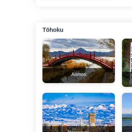
Tōhoku
Aomori