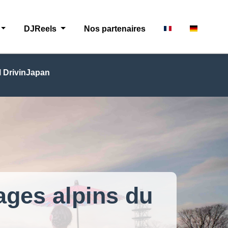
DJReels
Nos partenaires
 DrivinJapan
ages alpins du